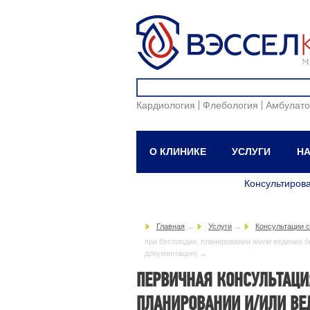
Кардиология
Флебология
Амбулато
О КЛИНИКЕ
УСЛУГИ
НА
Консультиров
Главная
→
Услуги
→
Консультации 
при бесплодии, планировании и/или ведении 
документации) →
ПЕРВИЧНАЯ КОНСУЛЬТАЦИ
ПЛАНИРОВАНИИ И/ИЛИ ВЕ