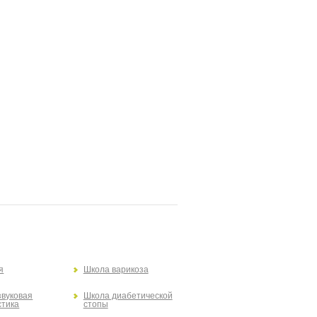
я
Школа варикоза
звуковая
Школа диабетической
стика
стопы