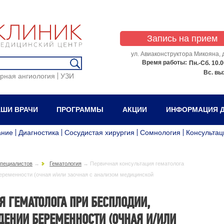
Запись на прием
ул. Авиаконструктора Микояна, д
Время работы:
Пн.-Сб.
10.0
Вс.
вы
рная ангиология
УЗИ
ШИ ВРАЧИ
ПРОГРАММЫ
АКЦИИ
ИНФОРМАЦИЯ Д
ание
Диагностика
Сосудистая хирургия
Сомнология
Консультац
специалистов
→
Гематология
→
Первичная консультация гематолога
беременности (очная и/или заочная с анализом медицинской
Я ГЕМАТОЛОГА ПРИ БЕСПЛОДИИ,
ДЕНИИ БЕРЕМЕННОСТИ (ОЧНАЯ И/ИЛИ