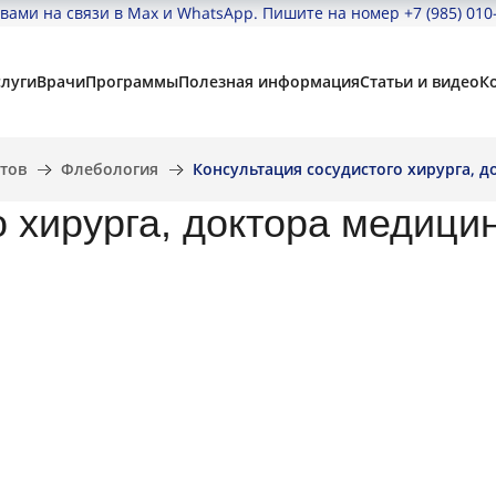
вами на связи в Max и WhatsApp. Пишите на номер
+7 (985) 010
Найти
слуги
Врачи
Программы
Полезная информация
Статьи и видео
К
тов
Флебология
Консультация сосудистого хирурга, 
 хирурга, доктора медици