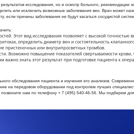
 результатов исследования, но и осмотр больного, рекомендации 
елить или исключить возможные заболевания вен. Врач может наз
у, если причины заболевания не будут касаться сосудистой систе
ачить:
стей. Этот вид исследования позволяет с высокой точностью 
ритоках, определить диаметр вен и состоятельность клапанного
ичие пристеночных или внутрипросветных тромбов.
ости. Возможно повышение показателей свертываемости крови, 
м важно знать этот результат при подготовке пациента к опер
ьного обследования пациента и изучения его анализов. Современ
ание на передовом оборудовании под контролем лучших специалис
 позвоните нам по телефону + 7 (495) 540-46-56. Мы подберем дл