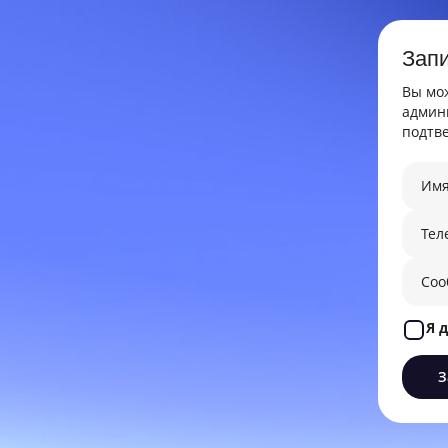
Зап
Вы мож
админи
подтве
Я 