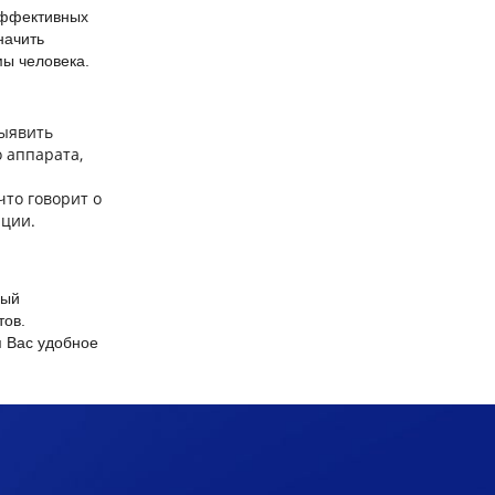
эффективных
начить
мы человека.
выявить
 аппарата,
что говорит о
ации.
ный
тов.
я Вас удобное