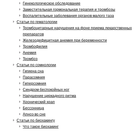
Гинекологическое обследование
Заместительная гормональная терапия и тромбозы
Воспалительные заболевания органов малого таза
Статьи по гематологии
Тромбоцитарные нарушения на фоне приема лекарственных
препаратов
Железодефицитная анемия при беременности
Тромбофилия
Анемия
Тромбоз
Статьи по сомнологии
Гигиена сна
Парасомния
Гиперсомния
Синдром беспокойных ног
Нарушение циркадного ритма
Хронический храп
Бессонница
Апноэ во сне
Статьи по биохакингу
Что такое биохакинг