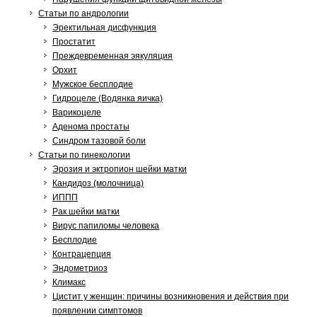
Статьи по андрологии
Эректильная дисфункция
Простатит
Преждевременная эякуляция
Орхит
Мужское бесплодие
Гидроцеле (Водянка яичка)
Варикоцеле
Аденома простаты
Синдром тазовой боли
Статьи по гинекологии
Эрозия и эктропион шейки матки
Кандидоз (молочница)
ИППП
Рак шейки матки
Вирус папиломы человека
Бесплодие
Контрацепция
Эндометриоз
Климакс
Цистит у женщин: причины возникновения и действия при
появлении симптомов