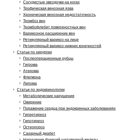
Сосудистые звездочки на ногах
Трофическая венозная язва
Хроническая венозная недостаточность
Тромбоз вен
Тромбофлебит поверхностных вен
Варикозное расширение вен
Ретикулярный варикоз на лице
Ретикулярный варикоз нижних конечностей
Статьи по хирургии
Послеоперационные рубцы
Гигрома
Атерома
Флегмона
Липома
Статьи по эндокринологии
Метаболические нарушения
Ожирение
Поражение сердца при эндокринных заболеваниях
Гипертиреоз
Гипотиреоз
Остеопороз
Сахарный диабет
Нарушения функций щитовидной железы