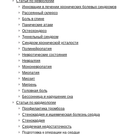
Статьи по неврологии
Инновации в лечении хронических болевых синдромов
Рассеянный склероз
Боль в спине
Панические атаки
Остеохондроз
Туннельный синдром
Синдром хронической усталости
Полинейропатия
Невротические состояния
Невралгия
Мононевропатия
Миопатия
Миозит
Мигрень
Головная боль
Бессонница и нарушение сна
Статьи по кардиологии
Профилактика тромбоза
Стенокардия и ишемическая болезнь сердца
Стенокардия
Сердечная недостаточность
Подготовка к операции на сердце