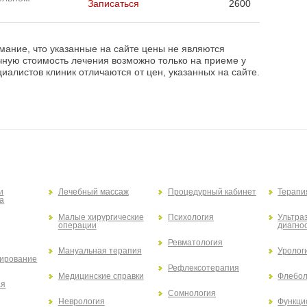
Записаться
2600
ание, что указанные на сайте цены не являются
чную стоимость лечения возможно только на приеме у
иалистов клиник отличаются от цен, указанных на сайте.
и
Лечебный массаж
Процедурный кабинет
Терапи
а
Малые хирургические
Психология
Ультра
операции
диагно
Ревматология
Мануальная терапия
Уролог
ирование
Рефлексотерапия
Медицинские справки
Флебол
ая
Сомнология
Неврология
Функци