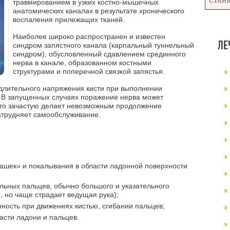
травмированием в узких костно-мышечных
анатомических каналах в результате хронического
воспаления прилежащих тканей.
Наиболее широко распространен и известен
ЛЕ
синдром запястного канала (карпальный туннельный
синдром), обусловленный сдавлением срединного
нерва в канале, образованном костными
структурами и поперечной связкой запястья.
длительного напряжения кисти при выполнении
 В запущенных случаях поражение нерва может
что зачастую делает невозможным продолжение
атрудняет самообслуживание.
ашек» и покалывания в области ладонной поверхности
ельных пальцев, обычно большого и указательного
й, но чаще страдает ведущая рука);
ость при движениях кистью, сгибании пальцев;
асти ладони и пальцев.