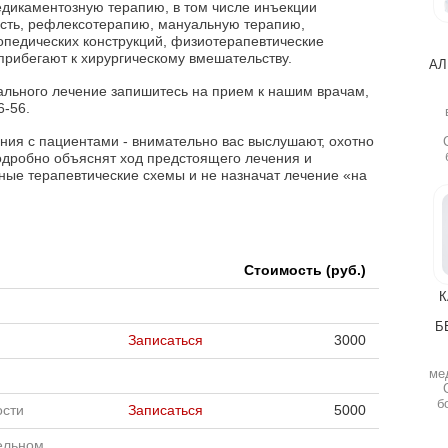
дикаментозную терапию, в том числе инъекции
асть, рефлексотерапию, мануальную терапию,
педических конструкций, физиотерапевтические
прибегают к хирургическому вмешательству.
АЛ
ального лечение запишитесь на прием к нашим врачам,
6-56.
ния с пациентами - внимательно вас выслушают, охотно
подробно объяснят ход предстоящего лечения и
ые терапевтические схемы и не назначат лечение «на
Стоимость (руб.)
К
Б
Записаться
3000
ме
б
ости
Записаться
5000
ельном