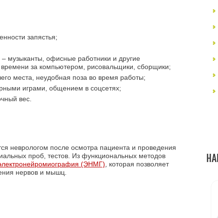
нности запястья;
– музыканты, офисные работники и другие
 времени за компьютером, рисовальщики, сборщики;
его места, неудобная поза во время работы;
рными играми, общением в соцсетях;
чный вес.
тся неврологом после осмотра пациента и проведения
НА
циальных проб, тестов. Из функциональных методов
электронейромиография (ЭНМГ)
, которая позволяет
ения нервов и мышц.