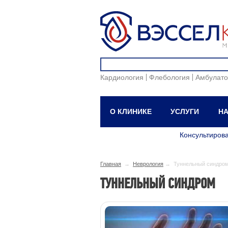
Кардиология
Флебология
Амбулато
О КЛИНИКЕ
УСЛУГИ
НА
Консультиров
Главная
→
Неврология
→ Туннельный синдро
ТУННЕЛЬНЫЙ СИНДРОМ