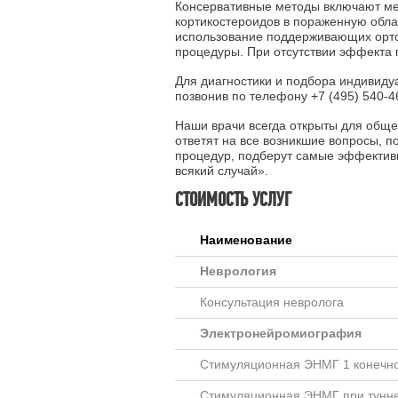
Консервативные методы включают ме
кортикостероидов в пораженную обл
использование поддерживающих орто
процедуры. При отсутствии эффекта 
Для диагностики и подбора индивиду
позвонив по телефону +7 (495) 540-4
Наши врачи всегда открыты для обще
ответят на все возникшие вопросы, 
процедур, подберут самые эффективн
всякий случай».
СТОИМОСТЬ УСЛУГ
Наименование
Неврология
Консультация невролога
Электронейромиография
Стимуляционная ЭНМГ 1 конечн
Стимуляционная ЭНМГ при тунн