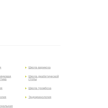
я
Школа варикоза
звуковая
Школа диабетической
стика
стопы
ия
Школа тромбоза
огия
Эндокринология
ональная