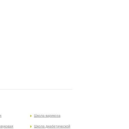
я
Школа варикоза
звуковая
Школа диабетической