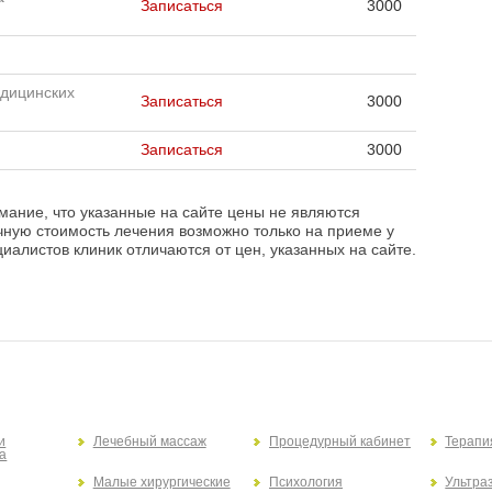
Записаться
3000
едицинских
Записаться
3000
Записаться
3000
ание, что указанные на сайте цены не являются
чную стоимость лечения возможно только на приеме у
иалистов клиник отличаются от цен, указанных на сайте.
и
Лечебный массаж
Процедурный кабинет
Терапи
а
Малые хирургические
Психология
Ультра