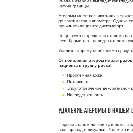
Внешне атерома выглядит как гладко
четкие границы.
Атеромы могут возникать как в единс
до сантиметра в диаметре. Однако с
причинять пациенту дискомфорт.
Чаще всего встречается атерома на г
шеи. Кроме того, нередка атерома ух
Удалить атерому необходимо сразу, 
От появления атером не застрахов
пациента в группу риска:
Проблемная кожа
Потливость
Злоупотребление декоративной 
Наследственность
УДАЛЕНИЕ АТЕРОМЫ В НАШЕМ 
Первым этапом лечения атеромы в на
врач проведет визуальный осмотр и 