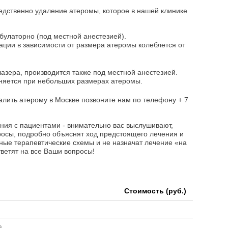
дственно удаление атеромы, которое в нашей клинике
булаторно (под местной анестезией).
ции в зависимости от размера атеромы колеблется от
зера, производится также под местной анестезией.
няется при небольших размерах атеромы.
алить атерому в Москве позвоните нам по телефону
+ 7
ния с пациентами - внимательно вас выслушивают,
просы, подробно объяснят ход предстоящего лечения и
ые терапевтические схемы и не назначат лечение «на
ветят на все Ваши вопросы!
Стоимость (руб.)
а