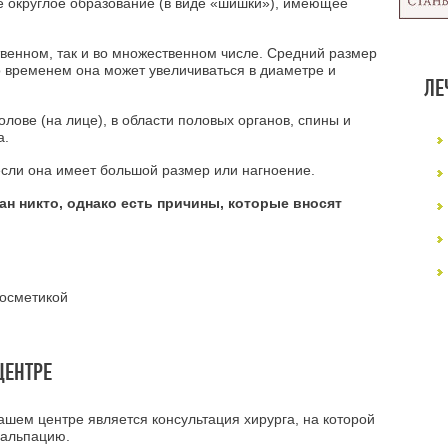
е округлое образование (в виде «шишки»), имеющее
твенном, так и во множественном числе. Средний размер
о временем она может увеличиваться в диаметре и
ЛЕ
олове (на лице), в области половых органов, спины и
а.
если она имеет большой размер или нагноение.
ан никто, однако есть причины, которые вносят
косметикой
ЦЕНТРЕ
шем центре является консультация хирурга, на которой
пальпацию.