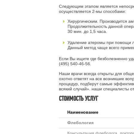
Следующим этапом является непосре
осуществляется 2-мы способами:
Хирургическим. Производится ам
Продолжительность данной опера
30 мин. до 1,5 часа.
Удаление атеромы при помощи ла
Данный метод чаще всего приме
Если Вы ищите где безболезненно уд
(495) 540-46-56
.
Наши врачи всегда открыты для обще
охотно ответят на все возникшие во
процедур, подберут самые эффективн
всякий случай». наши специалисты от
СТОИМОСТЬ УСЛУГ
Наименование
Флебология
Консультация флеболога, доктор