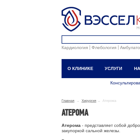
Кардиология
Флебология
Амбулато
О КЛИНИКЕ
УСЛУГИ
НА
Консультиров
Главная
→
Хирургия
→ Атерома
АТЕРОМА
Атерома
- представляет собой доброк
закупоркой сальной железы.