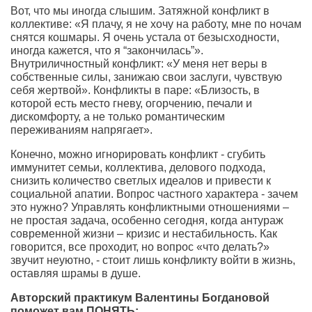
Вот, что мы иногда слышим. Затяжной конфликт в
коллективе: «Я плачу, я не хочу на работу, мне по ночам
снятся кошмары. Я очень устала от безысходности,
иногда кажется, что я “закончилась”».
Внутриличностный конфликт: «У меня нет веры в
собственные силы, занижаю свои заслуги, чувствую
себя жертвой». Конфликты в паре: «Близость, в
которой есть место гневу, огорчению, печали и
дискомфорту, а не только романтическим
переживаниям напрягает».
Конечно, можно игнорировать конфликт - сгубить
иммунитет семьи, коллектива, делового подхода,
снизить количество светлых идеалов и привести к
социальной апатии. Вопрос частного характера - зачем
это нужно? Управлять конфликтными отношениями –
не простая задача, особенно сегодня, когда антураж
современной жизни – кризис и нестабильность. Как
говорится, все проходит, но вопрос «что делать?»
звучит неуютно, - стоит лишь конфликту войти в жизнь,
оставляя шрамы в душе.
Авторский практикум Валентины Богдановой
поможет вам ПОНЯТЬ: