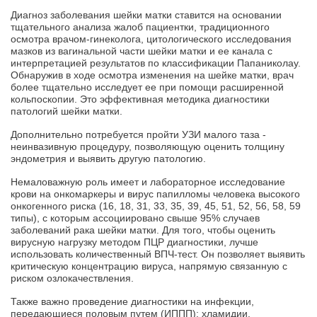
Диагноз заболевания шейки матки ставится на основании
тщательного анализа жалоб пациентки, традиционного
осмотра врачом-гинеколога, цитологического исследования
мазков из вагинальной части шейки матки и ее канала с
интерпретацией результатов по классификации Папаниколау.
Обнаружив в ходе осмотра изменения на шейке матки, врач
более тщательно исследует ее при помощи расширенной
кольпоскопии. Это эффективная методика диагностики
патологий шейки матки.
Дополнительно потребуется пройти УЗИ малого таза -
неинвазивную процедуру, позволяющую оценить толщину
эндометрия и выявить другую патологию.
Немаловажную роль имеет и лабораторное исследование
крови на онкомаркеры и вирус папилломы человека высокого
онкогенного риска (16, 18, 31, 33, 35, 39, 45, 51, 52, 56, 58, 59
типы), с которым ассоциировано свыше 95% случаев
заболеваний рака шейки матки. Для того, чтобы оценить
вирусную нагрузку методом ПЦР диагностики, лучше
использовать количественный ВПЧ-тест. Он позволяет выявить
критическую концентрацию вируса, напрямую связанную с
риском озлокачествления.
Также важно проведение диагностики на инфекции,
передающиеся половым путем (ИППП): хламидии,