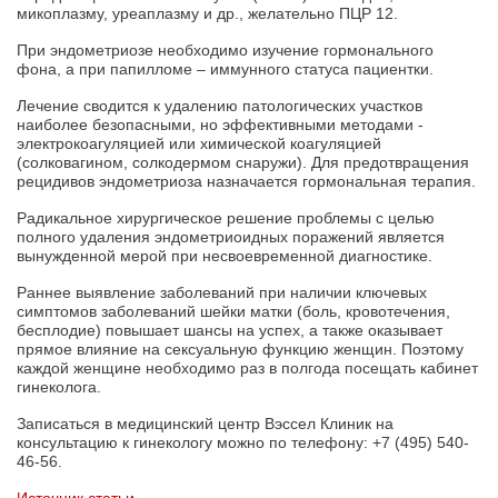
микоплазму, уреаплазму и др., желательно ПЦР 12.
При эндометриозе необходимо изучение гормонального
фона, а при папилломе – иммунного статуса пациентки.
Лечение сводится к удалению патологических участков
наиболее безопасными, но эффективными методами -
электрокоагуляцией или химической коагуляцией
(солковагином, солкодермом снаружи). Для предотвращения
рецидивов эндометриоза назначается гормональная терапия.
Радикальное хирургическое решение проблемы с целью
полного удаления эндометриоидных поражений является
вынужденной мерой при несвоевременной диагностике.
Раннее выявление заболеваний при наличии ключевых
симптомов заболеваний шейки матки (боль, кровотечения,
бесплодие) повышает шансы на успех, а также оказывает
прямое влияние на сексуальную функцию женщин. Поэтому
каждой женщине необходимо раз в полгода посещать кабинет
гинеколога.
Записаться в медицинский центр Вэссел Клиник на
консультацию к гинекологу можно по телефону: +7 (495) 540-
46-56.
Источник статьи