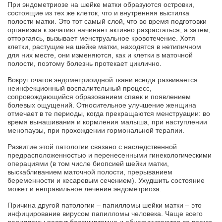
При эндометриозе на шейке матки образуются островки,
состоящие из тех же клеток, что и внутренняя выстилка
полости матки. Это тот самый слой, что во время подготовки
организма к зачатию начинает активно разрастаться, а затем,
отторгаясь, вызывает менструальное кровотечение. Хотя
клетки, растущие на шейке матки, находятся в нетипичном
для них месте, они изменяются, как и клетки в маточной
полости, поэтому болезнь протекает циклично.
Вокруг очагов эндометриоидной ткани всегда развивается
неинфекционный воспалительный процесс,
сопровождающийся образованием спаек и появлением
болевых ощущений. Относительное улучшение женщина
отмечает в те периоды, когда прекращаются менструации: во
время вынашивания и кормления малыша, при наступлении
менопаузы, при прохождении гормональной терапии.
Развитие этой патологии связано с наследственной
предрасположенностью и перенесенными гинекологическими
операциями (в том числе биопсией шейки матки,
выскабливанием маточной полости, прерыванием
беременности и кесаревым сечением). Ухудшить состояние
может и неправильное лечение эндометриоза.
Причина другой патологии – папилломы шейки матки – это
инфицирование вирусом папилломы человека. Чаще всего
папилломы растут бессимптомно и обнаруживаются во время