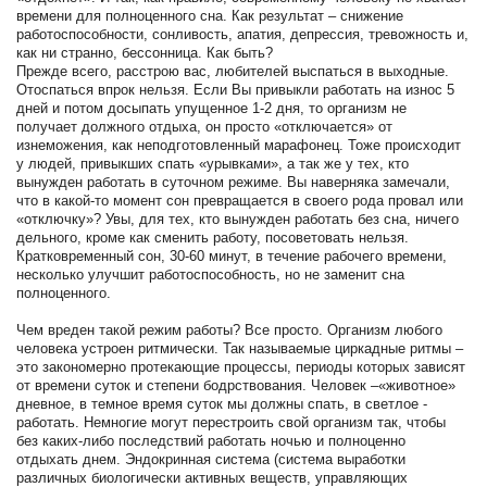
времени для полноценного сна. Как результат – снижение
работоспособности, сонливость, апатия, депрессия, тревожность и,
как ни странно, бессонница. Как быть?
Прежде всего, расстрою вас, любителей выспаться в выходные.
Отоспаться впрок нельзя. Если Вы привыкли работать на износ 5
дней и потом досыпать упущенное 1-2 дня, то организм не
получает должного отдыха, он просто «отключается» от
изнеможения, как неподготовленный марафонец. Тоже происходит
у людей, привыкших спать «урывками», а так же у тех, кто
вынужден работать в суточном режиме. Вы наверняка замечали,
что в какой-то момент сон превращается в своего рода провал или
«отключку»? Увы, для тех, кто вынужден работать без сна, ничего
дельного, кроме как сменить работу, посоветовать нельзя.
Кратковременный сон, 30-60 минут, в течение рабочего времени,
несколько улучшит работоспособность, но не заменит сна
полноценного.
Чем вреден такой режим работы? Все просто. Организм любого
человека устроен ритмически. Так называемые циркадные ритмы –
это закономерно протекающие процессы, периоды которых зависят
от времени суток и степени бодрствования. Человек –«животное»
дневное, в темное время суток мы должны спать, в светлое -
работать. Немногие могут перестроить свой организм так, чтобы
без каких-либо последствий работать ночью и полноценно
отдыхать днем. Эндокринная система (система выработки
различных биологически активных веществ, управляющих