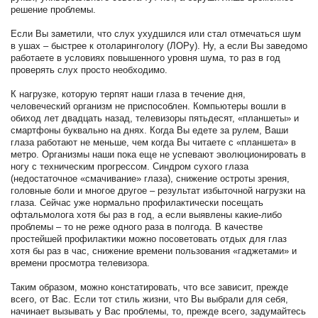
решение проблемы.
Если Вы заметили, что слух ухудшился или стал отмечаться шум
в ушах – быстрее к отоларингологу (ЛОРу). Ну, а если Вы заведомо
работаете в условиях повышенного уровня шума, то раз в год
проверять слух просто необходимо.
К нагрузке, которую терпят наши глаза в течение дня,
человеческий организм не приспособлен. Компьютеры вошли в
обиход лет двадцать назад, телевизоры пятьдесят, «планшеты» и
смартфоны буквально на днях. Когда Вы едете за рулем, Ваши
глаза работают не меньше, чем когда Вы читаете с «планшета» в
метро. Организмы наши пока еще не успевают эволюционировать в
ногу с техническим прогрессом. Синдром сухого глаза
(недостаточное «смачивание» глаза), снижение остроты зрения,
головные боли и многое другое – результат избыточной нагрузки на
глаза. Сейчас уже нормально профилактически посещать
офтальмолога хотя бы раз в год, а если выявлены какие-либо
проблемы – то не реже одного раза в полгода. В качестве
простейшей профилактики можно посоветовать отдых для глаз
хотя бы раз в час, снижение времени пользования «гаджетами» и
времени просмотра телевизора.
Таким образом, можно констатировать, что все зависит, прежде
всего, от Вас. Если тот стиль жизни, что Вы выбрали для себя,
начинает вызывать у Вас проблемы, то, прежде всего, задумайтесь