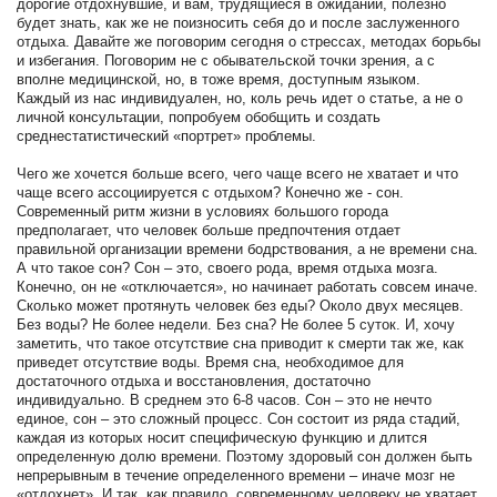
дорогие отдохнувшие, и вам, трудящиеся в ожидании, полезно
будет знать, как же не поизносить себя до и после заслуженного
отдыха. Давайте же поговорим сегодня о стрессах, методах борьбы
и избегания. Поговорим не с обывательской точки зрения, а с
вполне медицинской, но, в тоже время, доступным языком.
Каждый из нас индивидуален, но, коль речь идет о статье, а не о
личной консультации, попробуем обобщить и создать
среднестатистический «портрет» проблемы.
Чего же хочется больше всего, чего чаще всего не хватает и что
чаще всего ассоциируется с отдыхом? Конечно же - сон.
Современный ритм жизни в условиях большого города
предполагает, что человек больше предпочтения отдает
правильной организации времени бодрствования, а не времени сна.
А что такое сон? Сон – это, своего рода, время отдыха мозга.
Конечно, он не «отключается», но начинает работать совсем иначе.
Сколько может протянуть человек без еды? Около двух месяцев.
Без воды? Не более недели. Без сна? Не более 5 суток. И, хочу
заметить, что такое отсутствие сна приводит к смерти так же, как
приведет отсутствие воды. Время сна, необходимое для
достаточного отдыха и восстановления, достаточно
индивидуально. В среднем это 6-8 часов. Сон – это не нечто
единое, сон – это сложный процесс. Сон состоит из ряда стадий,
каждая из которых носит специфическую функцию и длится
определенную долю времени. Поэтому здоровый сон должен быть
непрерывным в течение определенного времени – иначе мозг не
«отдохнет». И так, как правило, современному человеку не хватает