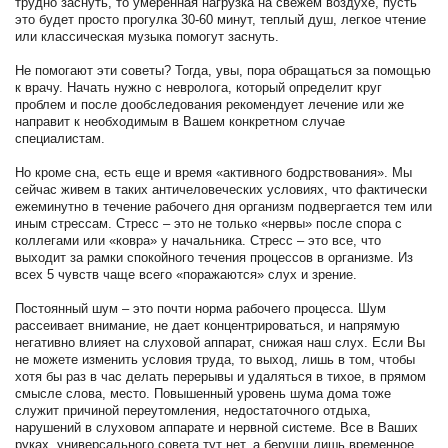
трудно заснуть, то умеренная нагрузка на свежем воздухе, пусть
это будет просто прогулка 30-60 минут, теплый душ, легкое чтение
или классическая музыка помогут заснуть.
Не помогают эти советы? Тогда, увы, пора обращаться за помощью
к врачу. Начать нужно с невролога, который определит круг
проблем и после дообследования рекомендует лечение или же
направит к необходимым в Вашем конкретном случае
специалистам.
Но кроме сна, есть еще и время «активного бодрствования». Мы
сейчас живем в таких античеловеческих условиях, что фактически
ежеминутно в течение рабочего дня организм подвергается тем или
иным стрессам. Стресс – это не только «нервы» после спора с
коллегами или «ковра» у начальника. Стресс – это все, что
выходит за рамки спокойного течения процессов в организме. Из
всех 5 чувств чаще всего «поражаются» слух и зрение.
Постоянный шум – это почти норма рабочего процесса. Шум
рассеивает внимание, не дает концентрироваться, и напрямую
негативно влияет на слуховой аппарат, снижая наш слух. Если Вы
не можете изменить условия труда, то выход, лишь в том, чтобы
хотя бы раз в час делать перерывы и удаляться в тихое, в прямом
смысле слова, место. Повышенный уровень шума дома тоже
служит причиной переутомления, недостаточного отдыха,
нарушений в слуховом аппарате и нервной системе. Все в Ваших
руках, универсального совета тут нет, а беруши лишь временное