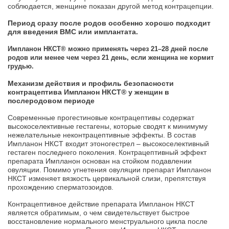
соблюдается, женщине показан другой метод контрацепции.
Период сразу после родов особенно хорошо подходит
для введения ВМС или имплантата.
Импланон НКСТ® можно применять через 21–28 дней после
родов или менее чем через 21 день, если женщина не кормит
грудью.
Механизм действия и профиль безопасности
контрацептива Импланон НКСТ® у женщин в
послеродовом периоде
Современные прогестиновые контрацептивы содержат
высокоселективные гестагены, которые сводят к минимуму
нежелательные неконтрацептивные эффекты. В состав
Импланон НКСТ входит этоногестрел – высокоселективный
гестаген последнего поколения. Контрацептивный эффект
препарата Импланон основан на стойком подавлении
овуляции. Помимо угнетения овуляции препарат Импланон
НКСТ изменяет вязкость цервикальной слизи, препятствуя
прохождению сперматозоидов.
Контрацептивное действие препарата Импланон НКСТ
является обратимым, о чем свидетельствует быстрое
восстановление нормального менструального цикла после