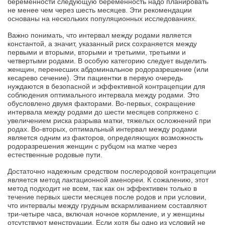
беременности следующую беременность надо планировать
не менее чем через шесть месяцев.
Эти рекомендации
основаны на нескольких популяционных исследованиях.
Важно понимать, что интервал между родами является
константой, а значит, указанный риск сохраняется между
первыми и вторыми, вторыми и третьими, третьими и
четвертыми родами. В особую категорию следует выделить
женщин, перенесших абдоминальное родоразрешение (или
кесарево сечение). Эти пациентки в первую очередь
нуждаются в безопасной и эффективной контрацепции для
соблюдения оптимального интервала между родами. Это
обусловлено двумя факторами. Во-первых, сокращение
интервала между родами до шести месяцев сопряжено с
увеличением риска разрыва матки, тяжелых осложнений при
родах. Во-вторых, оптимальный интервал между родами
является одним из факторов, определяющих возможность
родоразрешения женщин с рубцом на матке через
естественные родовые пути.
Достаточно надежным средством послеродовой контрацепции
является метод лактационной аменореи. К сожалению, этот
метод подходит не всем, так как он эффективен только в
течение первых шести месяцев после родов и при условии,
что интервалы между грудным вскармливанием составляют
три-четыре часа, включая ночное кормление, и у женщины
отсутствуют менструации. Если хотя бы одно из условий не