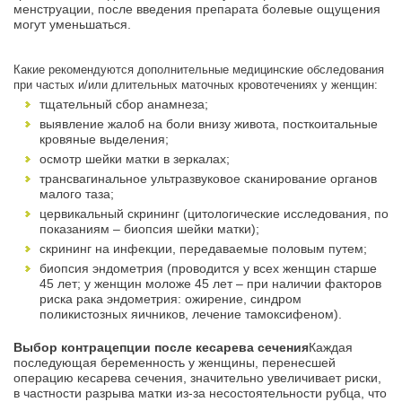
менструации, после введения препарата болевые ощущения
могут уменьшаться.
Какие рекомендуются дополнительные медицинские обследования
при частых и/или длительных маточных кровотечениях у женщин:
тщательный сбор анамнеза;
выявление жалоб на боли внизу живота, посткоитальные
кровяные выделения;
осмотр шейки матки в зеркалах;
трансвагинальное ультразвуковое сканирование органов
малого таза;
цервикальный скрининг (цитологические исследования, по
показаниям – биопсия шейки матки);
скрининг на инфекции, передаваемые половым путем;
биопсия эндометрия (проводится у всех женщин старше
45 лет; у женщин моложе 45 лет – при наличии факторов
риска рака эндометрия: ожирение, синдром
поликистозных яичников, лечение тамоксифеном).
Выбор контрацепции после кесарева сечения
Каждая
последующая беременность у женщины, перенесшей
операцию кесарева сечения, значительно увеличивает риски,
в частности разрыва матки из-за несостоятельности рубца, что