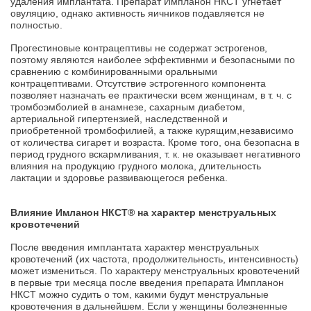
удаления имплантата. Препарат Импланон НКСТ угнетает
овуляцию, однако активность яичников подавляется не
полностью.
Прогестиновые контрацептивы не содержат эстрогенов,
поэтому являются наиболее эффективнми и безопасными по
сравнению с комбинированными оральными
контрацептивами. Отсутствие эстрогенного компонента
позволяет назначать ее практически всем женщинам, в т. ч. с
тромбоэмболией в анамнезе, сахарным диабетом,
артериальной гипертензией, наследственной и
приобретенной тромбофилией, а также курящим,независимо
от количества сигарет и возраста. Кроме того, она безопасна в
период грудного вскармливания, т. к. не оказывает негативного
влияния на продукцию грудного молока, длительность
лактации и здоровье развивающегося ребенка.
Влияние Имланон НКСТ® на характер менструальных
кровотечений
После введения имплантата характер менструальных
кровотечений (их частота, продолжительность, интенсивность)
может измениться. По характеру менструальных кровотечений
в первые три месяца после введения препарата Импланон
НКСТ можно судить о том, какими будут менструальные
кровотечения в дальнейшем. Если у женщины болезненные