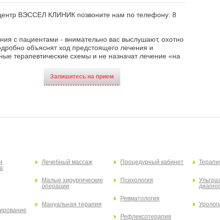
 центр ВЭССЕЛ КЛИНИК позвоните нам по телефону:
8
ния с пациентами - внимательно вас выслушают, охотно
подробно объяснят ход предстоящего лечения и
ые терапевтические схемы и не назначат лечение «на
Запишитесь на прием
и
Лечебный массаж
Процедурный кабинет
Терапи
а
Малые хирургические
Психология
Ультра
операции
диагно
Ревматология
Мануальная терапия
Уролог
ирование
Рефлексотерапия