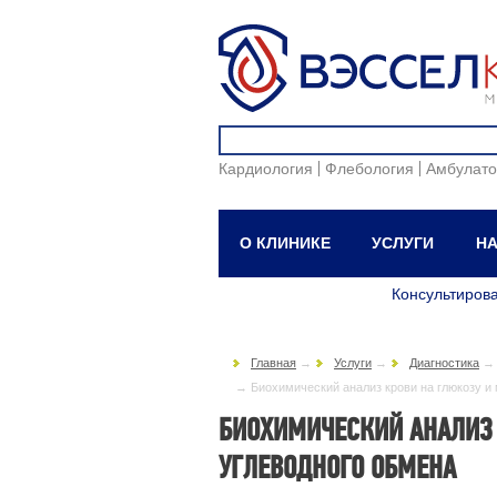
Кардиология
Флебология
Амбулато
О КЛИНИКЕ
УСЛУГИ
НА
Консультиров
Главная
→
Услуги
→
Диагностика
→
Биохимический анализ крови на глюкозу 
БИОХИМИЧЕСКИЙ АНАЛИЗ 
УГЛЕВОДНОГО ОБМЕНА