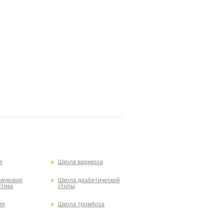
я
Школа варикоза
звуковая
Школа диабетической
стика
стопы
ия
Школа тромбоза