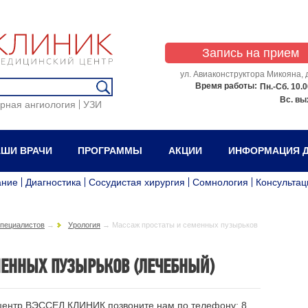
Запись на прием
ул. Авиаконструктора Микояна, д
Время работы:
Пн.-Сб.
10.0
Вс.
вы
рная ангиология
УЗИ
ШИ ВРАЧИ
ПРОГРАММЫ
АКЦИИ
ИНФОРМАЦИЯ Д
ание
Диагностика
Сосудистая хирургия
Сомнология
Консультац
специалистов
→
Урология
→
Массаж простаты и семенных пузырьков
МЕННЫХ ПУЗЫРЬКОВ (ЛЕЧЕБНЫЙ)
 центр ВЭССЕЛ КЛИНИК позвоните нам по телефону:
8