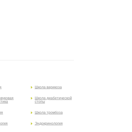
я
Школа варикоза
звуковая
Школа диабетической
стика
стопы
ия
Школа тромбоза
огия
Эндокринология