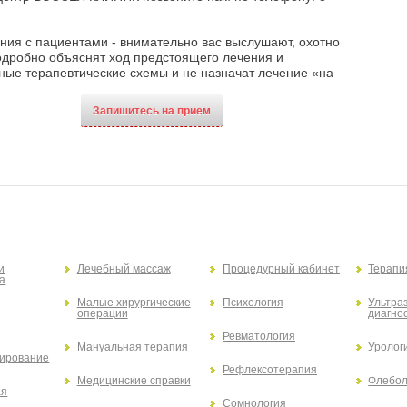
ния с пациентами - внимательно вас выслушают, охотно
подробно объяснят ход предстоящего лечения и
ые терапевтические схемы и не назначат лечение «на
Запишитесь на прием
и
Лечебный массаж
Процедурный кабинет
Терапи
а
Малые хирургические
Психология
Ультра
операции
диагно
Ревматология
Мануальная терапия
Уролог
ирование
Рефлексотерапия
Медицинские справки
Флебол
ая
Сомнология