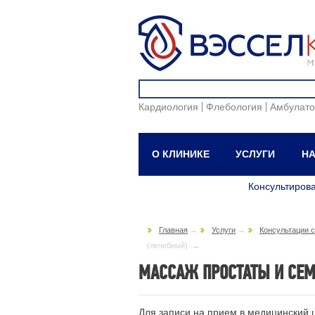
Кардиология
Флебология
Амбулато
О КЛИНИКЕ
УСЛУГИ
НА
Консультиров
Главная
→
Услуги
→
Консультации 
(лечебный) →
МАССАЖ ПРОСТАТЫ И СЕ
Для записи на прием в медицинский