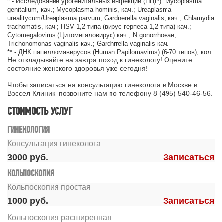
* - Исследование урогенитальных инфекций (ПЦР): Mycoplasma
genitalium, кач.; Mycoplasma hominis, кач.; Ureaplasma
urealitycum/Ureaplasma parvum; Gardnerella vaginalis, кач.; Chlamydia
trachomatis, кач.; HSV 1,2 типа (вирус герпеса 1,2 типа) кач.;
Cytomegalovirus (Цитомегаловирус) кач.;
N
.
gonorrhoeae
;
Trichonomonas
vaginalis
кач.;
Gardnrrella
vaginalis
кач.
** - ДНК папилломавирусов (Human Papilomavirus) (6-70 типов), кол.
Не откладывайте на завтра поход к гинекологу! Оцените
состояние женского здоровья уже сегодня!
Чтобы записаться на консультацию гинеколога в Москве в
Вэссел Клиник, позвоните нам по телефону 8 (495) 540-46-56.
СТОИМОСТЬ УСЛУГ
ГИНЕКОЛОГИЯ
Консультация гинеколога
3000
Записаться
КОЛЬПОСКОПИЯ
Кольпоскопия простая
1000
Записаться
Кольпоскопия расширенная