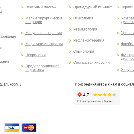
и
Лечебный массаж
Процедурный кабинет
Терапи
а
Малые хирургические
Психология
Ультра
операции
диагно
Ревматология
Мануальная терапия
Уролог
ирование
Рефлексотерапия
Медицинские справки
Флебол
ая
Сомнология
Неврология
Функци
диагно
рапия
Сосудистая хирургия
Предоперационная
подготовка
Хирург
 14, корп. 3
Присоединяйтесь к нам в социал