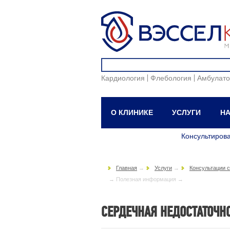
Кардиология
Флебология
Амбулато
О КЛИНИКЕ
УСЛУГИ
НА
Консультиров
Главная
→
Услуги
→
Консультации 
→
Полезная информация →
СЕРДЕЧНАЯ НЕДОСТАТОЧН