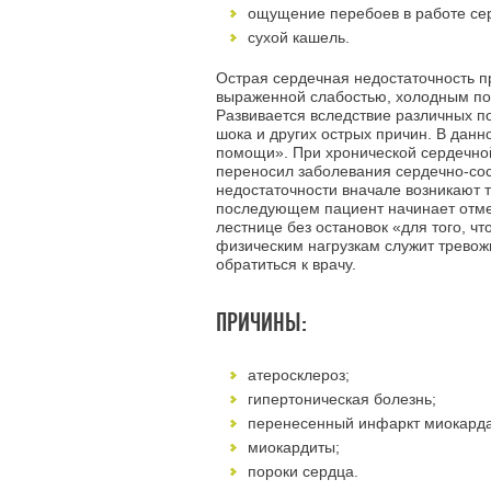
ощущение перебоев в работе се
сухой кашель.
Острая сердечная недостаточность 
выраженной слабостью, холодным пот
Развивается вследствие различных 
шока и других острых причин. В данн
помощи». При хронической сердечной
переносил заболевания сердечно-со
недостаточности вначале возникают 
последующем пациент начинает отмеч
лестнице без остановок «для того, ч
физическим нагрузкам служит тревож
обратиться к врачу.
ПРИЧИНЫ:
атеросклероз;
гипертоническая болезнь;
перенесенный инфаркт миокарда
миокардиты;
пороки сердца.