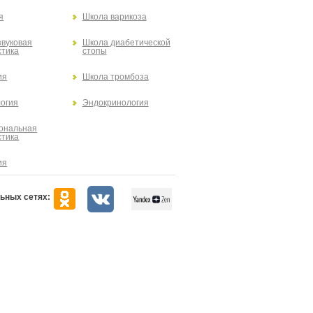
я
Школа варикоза
звуковая
Школа диабетической
стика
стопы
ия
Школа тромбоза
огия
Эндокринология
ональная
стика
ия
ьных сетях: