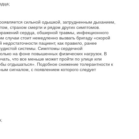
рдца;
проявляется сильной одышкой, затрудненным дыханием,
ом, страхом смерти и рядом других симптомов.
поражений сердца, обширной травмы, инфекционного
ом случаи стоит немедленно вызвать бригаду «скорой
 недостаточности пациент, как правило, ранее
судистой системы. Симптомы сердечной
только на фоне повышенных физических нагрузок. В
ать, что все меньше может пройти по улице или
тобы отдышаться». Подобное снижение толерантности к
ным сигналом, с появлением которого следует
;