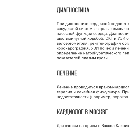
ДИАГНОСТИКА
При диагностике сердечной недостат
сосудистой системы с целью выявле
насосной функции сердца. Диагности
шестиминутной ходьбой, ЭКГ и УЗИ с
велоэргометрия, рентгенография орга
коронарография, УЗИ почек и печени
определение натрийуретического пеп
показателей плазмы крови.
ЛЕЧЕНИЕ
Лечение проводиться врачом-кардиол
терапия и лечебная физкультура. Пр
недостаточности (например, пороков 
КАРДИОЛОГ В МОСКВЕ
Для записи на прием в Вэссел Клиник