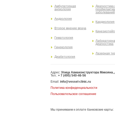
Амбулаторная
Диагностика 
ангиология
профилактик
заболеваний
Андрология
Кардиология
Второе мнение врача
Кинезиотейп
Гематология
Лабораторн
диагностика
Гинекология
Лазерная те
Диабетология
Адрес:
Улица Авиаконструктора Микояна, д.
Тел.:
+ 7 (495) 540-46-56
Email:
info@vessel-clinic.ru
Политика конфиденциальности
Пользовательское соглашение
Мы принимаем к оплате банковские карты: