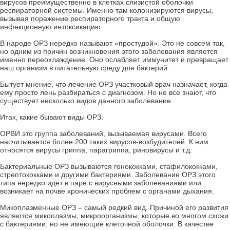
вирусов преимущественно в клетках слизистой оболочки
респираторной системы. Именно там колонизируются вирусы,
вызывая поражение респираторного тракта и общую
инфекционную интоксикацию.
В народе ОРЗ нередко называют «простудой». Это не совсем так,
но одним из причин возникновения этого заболевания является
именно переохлаждение. Оно ослабляет иммунитет и превращает
наш организм в питательную среду для бактерий.
Бытует мнение, что лечение ОРЗ участковый врач назначает, когда
ему просто лень разбираться с диагнозом. Но не все знают, что
существует несколько видов данного заболевание.
Итак, какие бывают виды ОРЗ.
ОРВИ это группа заболеваний, вызываемая вирусами. Всего
насчитывается более 200 таких вирусов-возбудителей. К ним
относятся вирусы гриппа, парагриппа, риновирусы и т.д.
Бактериальные ОРЗ вызываются гонококками, стафилококками,
стрептококками и другими бактериями. Заболевание ОРЗ этого
типа нередко идет в паре с вирусными заболеваниями или
возникает на почве хронических проблем с органами дыхания.
Микоплазменные ОРЗ – самый редкий вид. Причиной его развития
являются микоплазмы, микроорганизмы, которые во многом схожи
с бактериями, но не имеющие клеточной оболочки. В качестве